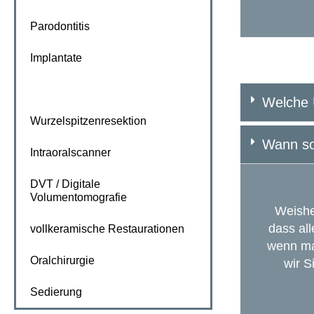
Parodontitis
Implantate
Weisheitszahnentfernung
Welche 
Wurzelspitzenresektion
Wann so
Intraoralscanner
DVT / Digitale
Volumentomografie
Weishe
dass al
vollkeramische Restaurationen
wenn man
Oralchirurgie
wir S
Sedierung