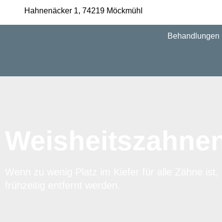
Hahnenäcker 1, 74219 Möckmühl
Behandlungen
Weisheitszahne
Wenn zu wenig Platz im Kiefer für alle Zähne ist,
frühzeitig entfernt werden.