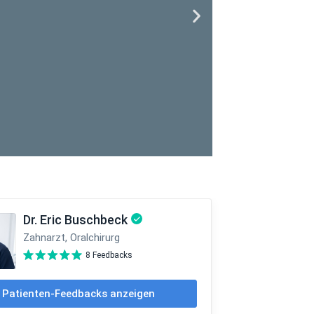
klein, die
n. Der Nerv
ahnes