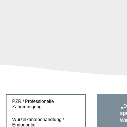
PZR / Professionelle
„
D
Zahnreinigung
sp
Wurzelkanalbehandlung /
We
Endodontie