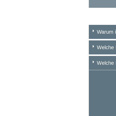
Warum is
Welche R
Welche M