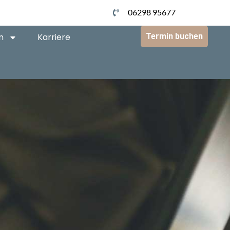
06298 95677
n
Karriere
Termin buchen